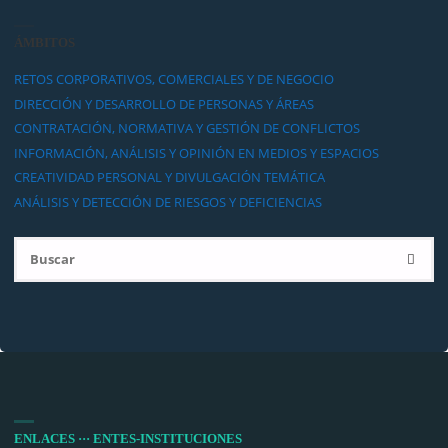
ÁMBITOS
RETOS CORPORATIVOS, COMERCIALES Y DE NEGOCIO
DIRECCIÓN Y DESARROLLO DE PERSONAS Y ÁREAS
CONTRATACIÓN, NORMATIVA Y GESTIÓN DE CONFLICTOS
INFORMACIÓN, ANÁLISIS Y OPINIÓN EN MEDIOS Y ESPACIOS
CREATIVIDAD PERSONAL Y DIVULGACIÓN TEMÁTICA
ANÁLISIS Y DETECCIÓN DE RIESGOS Y DEFICIENCIAS
Bu
BUSCA
ENLACES ··· ENTES-INSTITUCIONES