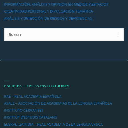
INFORMACIÓN, ANÁLISIS Y OPINIÓN EN MEDIOS Y ESPACIOS
CREATIVIDAD PERSONAL Y DIVULGACIÓN TEMÁTICA
ANÁLISIS Y DETECCIÓN DE RIESGOS Y DEFICIENCIAS
Bu
BUSCA
ENLACES ··· ENTES-INSTITUCIONES
RAE – REAL ACADEMIA ESPAÑOLA
ASALE – ASOCIACIÓN DE ACADEMIAS DE LA LENGUA ESPAÑOLA
INSTITUTO CERVANTES
INSTITUT D’ESTUDIS CATALANS
EUSKALTZAINDIA – REAL ACADEMIA DE LA LENGUA VASCA