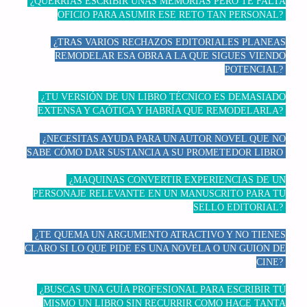
¿QUERRÍAS ESCRIBIR UNAS MEMORIAS PERO TE FALTA
OFICIO PARA ASUMIR ESE RETO TAN PERSONAL?
¿TRAS VARIOS RECHAZOS EDITORIALES PLANEAS
REMODELAR ESA OBRA A LA QUE SIGUES VIENDO
POTENCIAL?
¿TU VERSIÓN DE UN LIBRO TÉCNICO ES DEMASIADO
EXTENSA Y CAÓTICA Y HABRÍA QUE REMODELARLA?
¿NECESITAS AYUDA PARA UN AUTOR NOVEL QUE NO
SABE CÓMO DAR SUSTANCIA A SU PROMETEDOR LIBRO
¿MAQUINAS CONVERTIR EXPERIENCIAS DE UN
PERSONAJE RELEVANTE EN UN MANUSCRITO PARA TU
SELLO EDITORIAL?
¿TE QUEMA UN ARGUMENTO ATRACTIVO Y NO TIENES
CLARO SI LO QUE PIDE ES UNA NOVELA O UN GUION DE
CINE?
¿BUSCAS UNA GUÍA PROFESIONAL PARA ESCRIBIR TÚ
MISMO UN LIBRO SIN RECURRIR COMO HACE TANTA