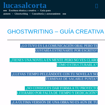
lucasalcorta
♦♦♦ Escritura técnica y creativa ~ Guía para
autores ~ Ghostwriting ~ Consultoría y asesoramiento ♦♦♦
GHOSTWRITING – GUÍA CREATIVA
¿LO TUYO ES LA COMUNICACIÓN ORAL PERO TE
GUSTARÍA ESTRENARTE POR ESCRITO?
¿TIENES UNA NOVELA EN MENTE PERO NO VES CLARO
CÓMO ESTRUCTURARLA?
¿LLEVAS TIEMPO PELEÁNDOTE CON TU NOVELA Y NO
TERMINAS DE SACARLE PUNTA?
¿NO CONSIGUES DAR FORMA A TU PROYECTO
LITERARIO POR FALTA DE TIEMPO Y DEDICACIÓN?
¿LA ÚLTIMA VERSIÓN DE UNA OBRA NO ES AÚN DE TU